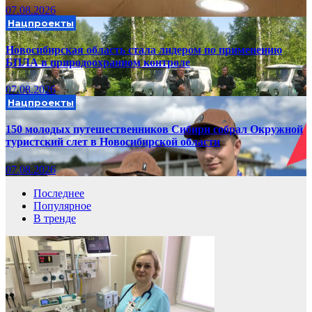
07.08.2026
Нацпроекты
Новосибирская область стала лидером по применению
БПЛА в природоохранном контроле
07.08.2026
Нацпроекты
150 молодых путешественников Сибири собрал Окружной
туристский слет в Новосибирской области
07.08.2026
Последнее
Популярное
В тренде