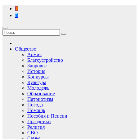
Перейти
к
содержимому
Общество
Армия
Благоустройство
Здоровье
История
Конкурсы
Культура
Молодежь
Образование
Патриотизм
Погода
Помощь
Пособия и Пенсии
Праздники
Религия
СВО
Семья