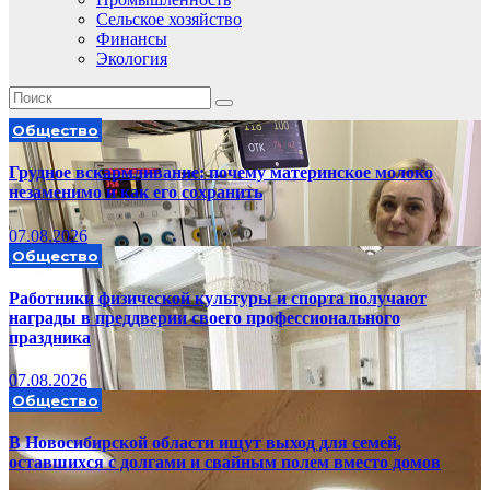
Сельское хозяйство
Финансы
Экология
Общество
Грудное вскармливание: почему материнское молоко
незаменимо и как его сохранить
07.08.2026
Общество
Работники физической культуры и спорта получают
награды в преддверии своего профессионального
праздника
07.08.2026
Общество
В Новосибирской области ищут выход для семей,
оставшихся с долгами и свайным полем вместо домов