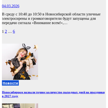
04.03.2026
В среду с 10:40 до 10:50 в Новосибирской области уличные
электросирены и громкоговорители будут запущены для
передачи сигнала «Внимание всем!»,…
Пагинация
2
6
1
…
записей
Новости
Новосибирцам назвали точное количество выходных дней на праздники
в 2027 году