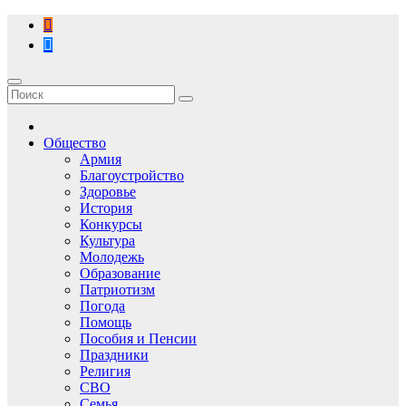
Перейти
к
содержимому
Общество
Армия
Благоустройство
Здоровье
История
Конкурсы
Культура
Молодежь
Образование
Патриотизм
Погода
Помощь
Пособия и Пенсии
Праздники
Религия
СВО
Семья