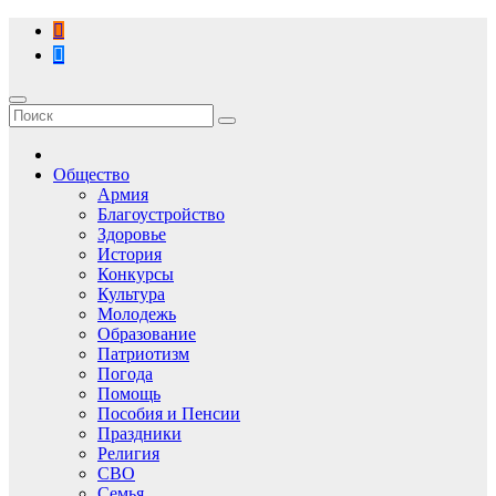
Перейти
к
содержимому
Общество
Армия
Благоустройство
Здоровье
История
Конкурсы
Культура
Молодежь
Образование
Патриотизм
Погода
Помощь
Пособия и Пенсии
Праздники
Религия
СВО
Семья