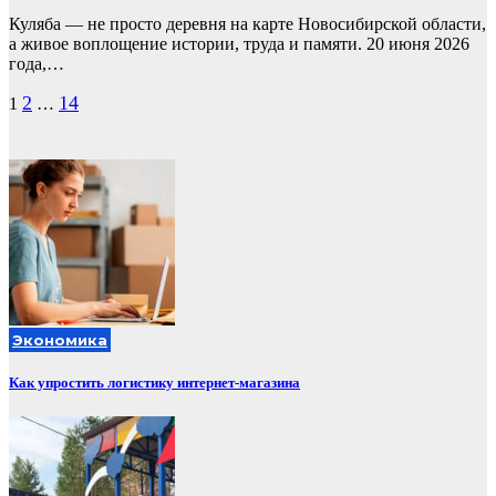
Куляба — не просто деревня на карте Новосибирской области,
а живое воплощение истории, труда и памяти. 20 июня 2026
года,…
Пагинация
2
14
1
…
записей
Экономика
Как упростить логистику интернет-магазина