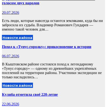
голосом двух народов
20.07.2026
Есть люди, которые навсегда остаются земляками, куда бы ни
забросила их судьба. Владимир Романович Гундарев —
именно такой человек для…
Новости района
Поход к «Тунус‑городку»: прикосновение к истории
06.07.2026
В Кыштовском районе состоялся поход к легендарному
«Тунус‑городку» — одному из древнейших укреплённых
поселений на территории района. Участники экспедиции не
только насладились…
Новости района
Куляба отметила своё 220-летие
22.06.2026