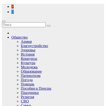
Перейти
к
содержимому
Общество
Армия
Благоустройство
Здоровье
История
Конкурсы
Культура
Молодежь
Образование
Патриотизм
Погода
Помощь
Пособия и Пенсии
Праздники
Религия
СВО
Семья