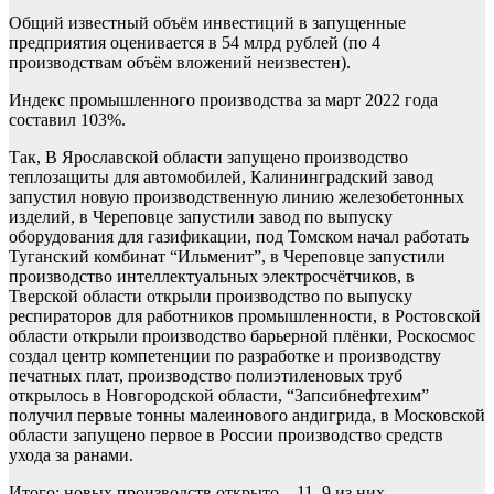
Общий известный объём инвестиций в запущенные
предприятия оценивается в 54 млрд рублей (по 4
производствам объём вложений неизвестен).
Индекс промышленного производства за март 2022 года
составил 103%.
Так, В Ярославской области запущено производство
теплозащиты для автомобилей, Калининградский завод
запустил новую производственную линию железобетонных
изделий, в Череповце запустили завод по выпуску
оборудования для газификации, под Томском начал работать
Туганский комбинат “Ильменит”, в Череповце запустили
производство интеллектуальных электросчётчиков, в
Тверской области открыли производство по выпуску
респираторов для работников промышленности, в Ростовской
области открыли производство барьерной плёнки, Роскосмос
создал центр компетенции по разработке и производству
печатных плат, производство полиэтиленовых труб
открылось в Новгородской области, “Запсибнефтехим”
получил первые тонны малеинового андигрида, в Московской
области запущено первое в России производство средств
ухода за ранами.
Итого: новых производств открыто – 11, 9 из них