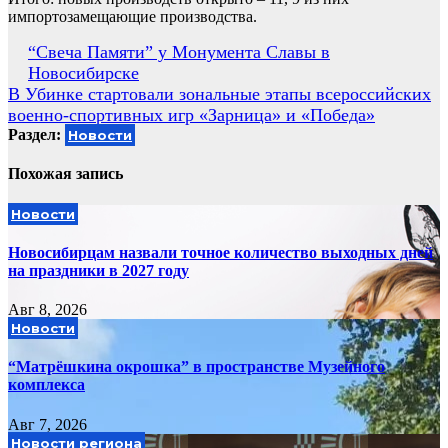
импортозамещающие производства.
Навигация
“Свеча Памяти” у Монумента Славы в
Новосибирске
по
В Убинке стартовали зональные этапы всероссийских
записям
военно-спортивных игр «Зарница» и «Победа»
Раздел:
Новости
Похожая запись
Новости
Новосибирцам назвали точное количество выходных дней
на праздники в 2027 году
Авг 8, 2026
Новости
“Матрёшкина окрошка” в пространстве Музейного
комплекса
Авг 7, 2026
Новости региона