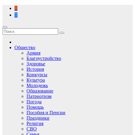
Перейти
к
содержимому
Общество
Армия
Благоустройство
Здоровье
История
Конкурсы
Культура
Молодежь
Образование
Патриотизм
Погода
Помощь
Пособия и Пенсии
Праздники
Религия
СВО
Семья