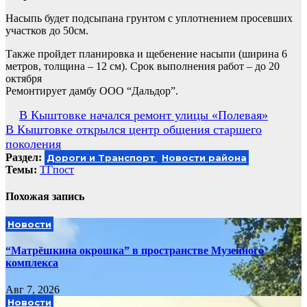
Насыпь будет подсыпана грунтом с уплотнением просевших
участков до 50см.
Также пройдет планировка и щебенение насыпи (ширина 6
метров, толщина – 12 см). Срок выполнения работ – до 20
октября
Ремонтирует дамбу ООО “Дальдор”.
Навигация
В Кыштовке начался ремонт улицы «Полевая»
В Кыштовке открылся центр общения старшего
по
поколения
записям
Раздел:
Дороги и Транспорт
Новости района
Темы:
ТГпост
Похожая запись
Новости
“Матрёшкина окрошка” в пространстве Музейного
комплекса
Авг 7, 2026
Новости