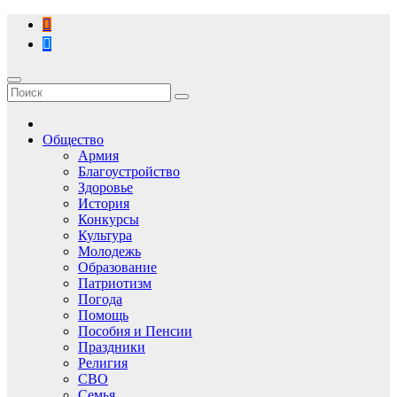
Перейти
к
содержимому
Общество
Армия
Благоустройство
Здоровье
История
Конкурсы
Культура
Молодежь
Образование
Патриотизм
Погода
Помощь
Пособия и Пенсии
Праздники
Религия
СВО
Семья