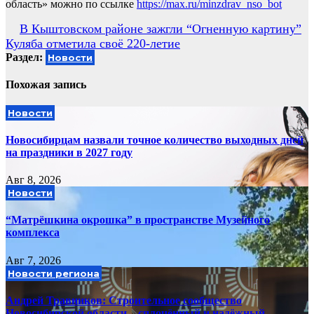
область» можно по ссылке
https://max.ru/minzdrav_nso_bot
Навигация
В Кыштовском районе зажгли “Огненную картину”
Куляба отметила своё 220-летие
по
Раздел:
Новости
записям
Похожая запись
Новости
Новосибирцам назвали точное количество выходных дней
на праздники в 2027 году
Авг 8, 2026
Новости
“Матрёшкина окрошка” в пространстве Музейного
комплекса
Авг 7, 2026
Новости региона
Андрей Травников: Строительное сообщество
Новосибирской области – сплочённый и надёжный