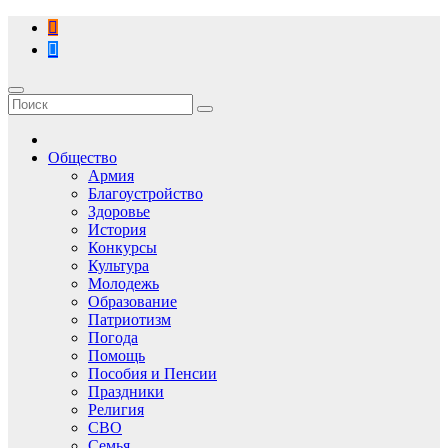
Перейти
к
содержимому
Общество
Армия
Благоустройство
Здоровье
История
Конкурсы
Культура
Молодежь
Образование
Патриотизм
Погода
Помощь
Пособия и Пенсии
Праздники
Религия
СВО
Семья