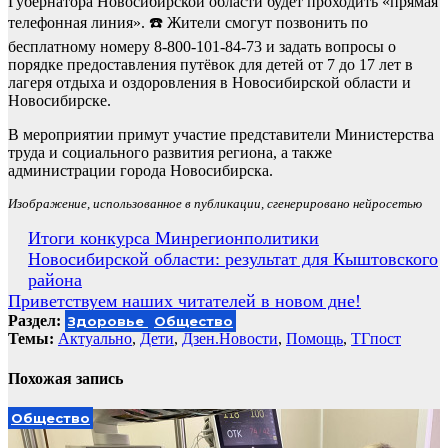
Губернатора Новосибирской области будет проходить «прямая
телефонная линия». ☎️ Жители смогут позвонить по
бесплатному номеру 8-800-101-84-73 и задать вопросы о
порядке предоставления путёвок для детей от 7 до 17 лет в
лагеря отдыха и оздоровления в Новосибирской области и
Новосибирске.
В мероприятии примут участие представители Министерства
труда и социального развития региона, а также
администрации города Новосибирска.
Изображение, использованное в публикации, сгенерировано нейросетью
Навигация
Итоги конкурса Минрегионполитики
Новосибирской области: результат для Кыштовского
по
района
записям
Приветствуем наших читателей в новом дне!
Раздел:
Здоровье
Общество
Темы:
Актуально
,
Дети
,
Дзен.Новости
,
Помощь
,
ТГпост
Похожая запись
Общество