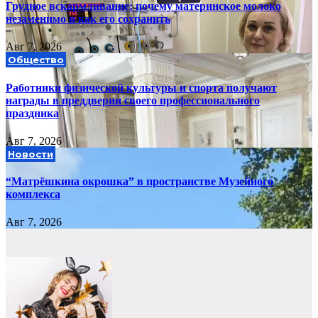
Грудное вскармливание: почему материнское молоко
незаменимо и как его сохранить
Авг 7, 2026
Общество
Работники физической культуры и спорта получают
награды в преддверии своего профессионального
праздника
Авг 7, 2026
Новости
“Матрёшкина окрошка” в пространстве Музейного
комплекса
Авг 7, 2026