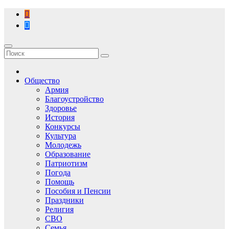
Перейти
к
содержимому
Общество
Армия
Благоустройство
Здоровье
История
Конкурсы
Культура
Молодежь
Образование
Патриотизм
Погода
Помощь
Пособия и Пенсии
Праздники
Религия
СВО
Семья