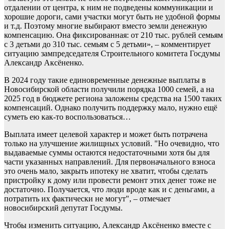
отдалении от центра, к ним не подведены коммуникации и
хорошие дороги, сами участки могут быть не удобной формы
и т.д. Поэтому многие выбирают вместо земли денежную
компенсацию. Она фиксированная: от 210 тыс. рублей семьям
с 3 детьми до 310 тыс. семьям с 5 детьми», – комментирует
ситуацию зампредседателя Строительного комитета Госдумы
Александр Аксёненко.
В 2024 году такие единовременные денежные выплаты в
Новосибирской области получили порядка 1000 семей, а на
2025 год в бюджете региона заложены средства на 1500 таких
компенсаций. Однако получить поддержку мало, нужно ещё
суметь ею как-то воспользоваться…
Выплата имеет целевой характер и может быть потрачена
только на улучшение жилищных условий. "Но очевидно, что
выдаваемые суммы остаются недостаточными хотя бы для
части указанных направлений. Для первоначального взноса
это очень мало, закрыть ипотеку не хватит, чтобы сделать
пристройку к дому или провести ремонт этих денег тоже не
достаточно. Получается, что люди вроде как и с деньгами, а
потратить их фактически не могут", – отмечает
новосибирский депутат Госдумы.
Чтобы изменить ситуацию, Александр Аксёненко вместе с