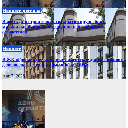
Авг 7, 2026
Новости региона
В честь Дня строителя: на открытии крупнейшей
музыкальной школы поздравили новосибирских
созидателей
Авг 7, 2026
Новости
В ЖК «Гренландия» впервые клиентские дни от крупного
девелопера — группы компаний «СОЮЗ»
Авг 7, 2026