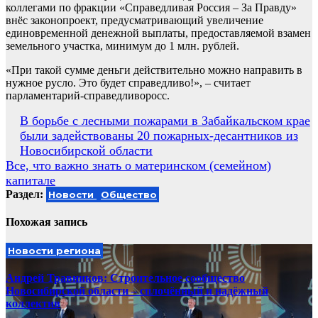
коллегами по фракции «Справедливая Россия – За Правду»
внёс законопроект, предусматривающий увеличение
единовременной денежной выплаты, предоставляемой взамен
земельного участка, минимум до 1 млн. рублей.
«При такой сумме деньги действительно можно направить в
нужное русло. Это будет справедливо!», – считает
парламентарий-справедливоросс.
Навигация
В борьбе с лесными пожарами в Забайкальском крае
были задействованы 20 пожарных-десантников из
по
Новосибирской области
записям
Все, что важно знать о материнском (семейном)
капитале
Раздел:
Новости
Общество
Похожая запись
Новости региона
Андрей Травников: Строительное сообщество
Новосибирской области – сплочённый и надёжный
коллектив