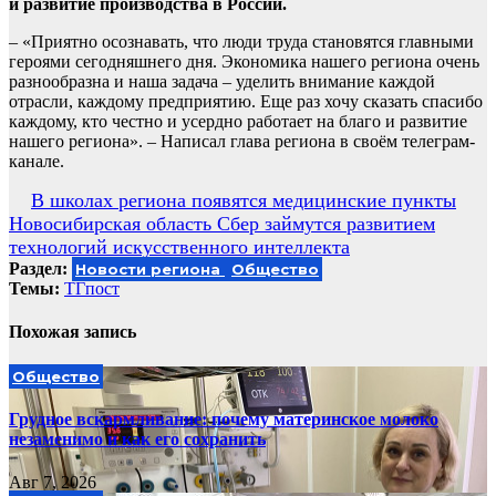
и развитие производства в России.
– «Приятно осознавать, что люди труда становятся главными
героями сегодняшнего дня. Экономика нашего региона очень
разнообразна и наша задача – уделить внимание каждой
отрасли, каждому предприятию. Еще раз хочу сказать спасибо
каждому, кто честно и усердно работает на благо и развитие
нашего региона». – Написал глава региона в своём телеграм-
канале.
Навигация
В школах региона появятся медицинские пункты
Новосибирская область Сбер займутся развитием
по
технологий искусственного интеллекта
записям
Раздел:
Новости региона
Общество
Темы:
ТГпост
Похожая запись
Общество
Грудное вскармливание: почему материнское молоко
незаменимо и как его сохранить
Авг 7, 2026