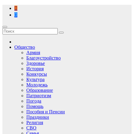
Перейти
к
содержимому
Общество
Армия
Благоустройство
Здоровье
История
Конкурсы
Культура
Молодежь
Образование
Патриотизм
Погода
Помощь
Пособия и Пенсии
Праздники
Религия
СВО
Семья