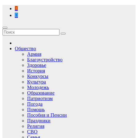
Перейти
к
содержимому
Общество
Армия
Благоустройство
Здоровье
История
Конкурсы
Культура
Молодежь
Образование
Патриотизм
Погода
Помощь
Пособия и Пенсии
Праздники
Религия
СВО
Семья