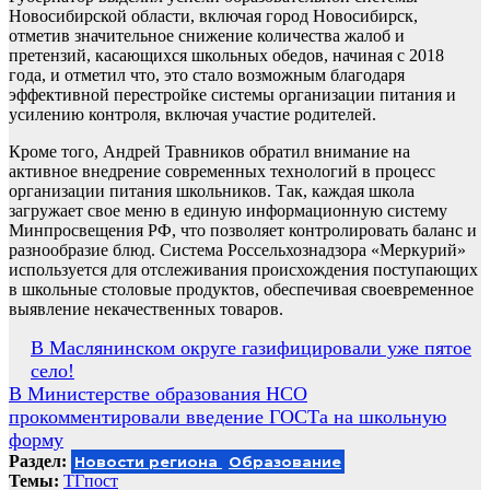
Новосибирской области, включая город Новосибирск,
отметив значительное снижение количества жалоб и
претензий, касающихся школьных обедов, начиная с 2018
года, и отметил что, это стало возможным благодаря
эффективной перестройке системы организации питания и
усилению контроля, включая участие родителей.
Кроме того, Андрей Травников обратил внимание на
активное внедрение современных технологий в процесс
организации питания школьников. Так, каждая школа
загружает свое меню в единую информационную систему
Минпросвещения РФ, что позволяет контролировать баланс и
разнообразие блюд. Система Россельхознадзора «Меркурий»
используется для отслеживания происхождения поступающих
в школьные столовые продуктов, обеспечивая своевременное
выявление некачественных товаров.
Навигация
В Маслянинском округе газифицировали уже пятое
село!
по
В Министерстве образования НСО
записям
прокомментировали введение ГОСТа на школьную
форму
Раздел:
Новости региона
Образование
Темы:
ТГпост