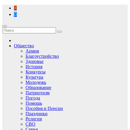
Перейти
к
содержимому
Общество
Армия
Благоустройство
Здоровье
История
Конкурсы
Культура
Молодежь
Образование
Патриотизм
Погода
Помощь
Пособия и Пенсии
Праздники
Религия
СВО
Семья