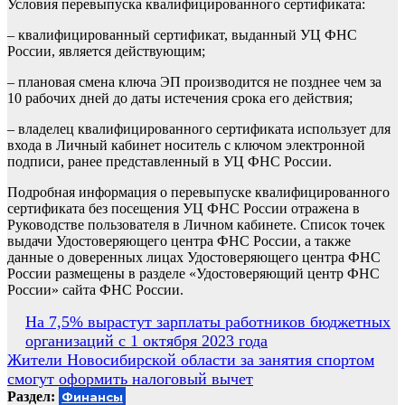
Условия перевыпуска квалифицированного сертификата:
– квалифицированный сертификат, выданный УЦ ФНС
России, является действующим;
– плановая смена ключа ЭП производится не позднее чем за
10 рабочих дней до даты истечения срока его действия;
– владелец квалифицированного сертификата использует для
входа в Личный кабинет носитель с ключом электронной
подписи, ранее представленный в УЦ ФНС России.
Подробная информация о перевыпуске квалифицированного
сертификата без посещения УЦ ФНС России отражена в
Руководстве пользователя в Личном кабинете. Список точек
выдачи Удостоверяющего центра ФНС России, а также
данные о доверенных лицах Удостоверяющего центра ФНС
России размещены в разделе «Удостоверяющий центр ФНС
России» сайта ФНС России.
Навигация
На 7,5% вырастут зарплаты работников бюджетных
организаций с 1 октября 2023 года
по
Жители Новосибирской области за занятия спортом
записям
смогут оформить налоговый вычет
Раздел:
Финансы