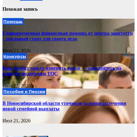
Похожая запись
Помощь
Единовременная финансовая помощь от центра занятости
– реальный старт для своего дела
Июл 23, 2026
Конкурсы
Ваш проект может изменить район — заявляйтесь на
конкурс поддержки ТОС
Июл 22, 2026
Пособия и Пенсии
В Новосибирской области уточнили условия получения
новой семейной выплаты
Июл 21, 2026