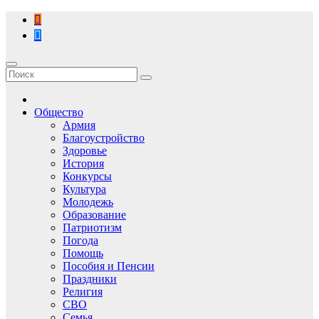
Перейти
к
содержимому
Общество
Армия
Благоустройство
Здоровье
История
Конкурсы
Культура
Молодежь
Образование
Патриотизм
Погода
Помощь
Пособия и Пенсии
Праздники
Религия
СВО
Семья