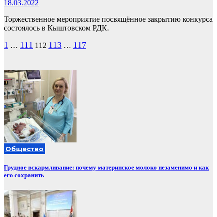
18.03.2022
Торжественное мероприятие посвящённое закрытию конкурса
состоялось в Кыштовском РДК.
Пагинация
1
111
113
117
…
112
…
записей
Общество
Грудное вскармливание: почему материнское молоко незаменимо и как
его сохранить