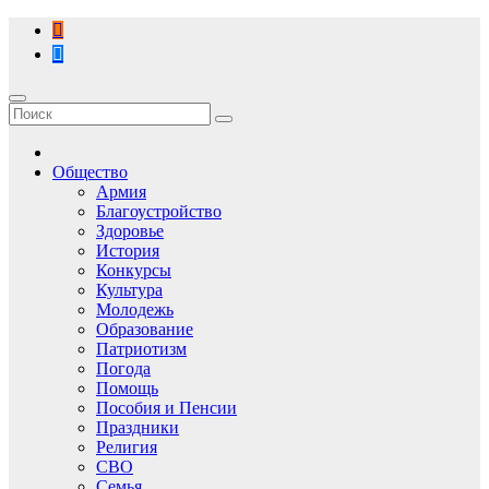
Перейти
к
содержимому
Общество
Армия
Благоустройство
Здоровье
История
Конкурсы
Культура
Молодежь
Образование
Патриотизм
Погода
Помощь
Пособия и Пенсии
Праздники
Религия
СВО
Семья