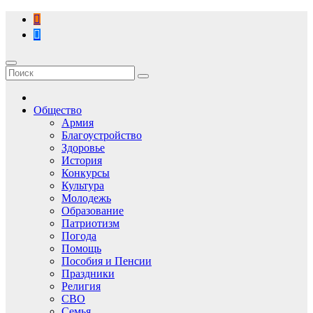
Перейти
к
содержимому
Общество
Армия
Благоустройство
Здоровье
История
Конкурсы
Культура
Молодежь
Образование
Патриотизм
Погода
Помощь
Пособия и Пенсии
Праздники
Религия
СВО
Семья