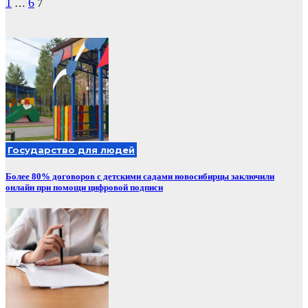
Пагинация
1
6
…
7
записей
Государство для людей
Более 80% договоров с детскими садами новосибирцы заключили
онлайн при помощи цифровой подписи