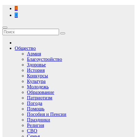
Перейти
к
содержимому
Общество
Армия
Благоустройство
Здоровье
История
Конкурсы
Культура
Молодежь
Образование
Патриотизм
Погода
Помощь
Пособия и Пенсии
Праздники
Религия
СВО
Семья