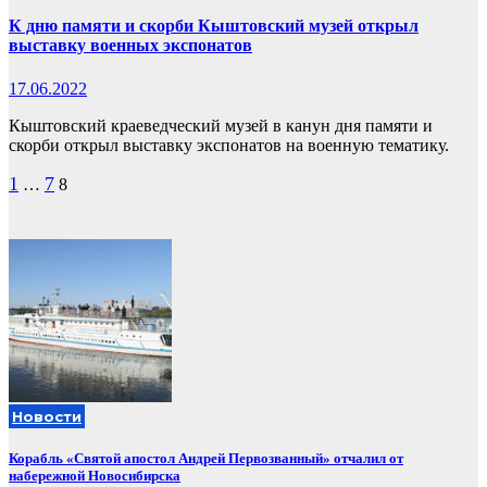
К дню памяти и скорби Кыштовский музей открыл
выставку военных экспонатов
17.06.2022
Кыштовский краеведческий музей в канун дня памяти и
скорби открыл выставку экспонатов на военную тематику.
Пагинация
1
7
…
8
записей
Новости
Корабль «Святой апостол Андрей Первозванный» отчалил от
набережной Новосибирска