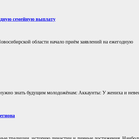
одную семейную выплату
Новосибирской области начало приём заявлений на ежегодную
то нужно знать будущим молодожёнам: Аккаунты: У жениха и нев
егиона
ные традиции, историю династии и личные достижения. Наибо