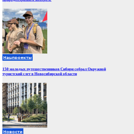
Нацпроекты
150 молодых путешественников Сибири собрал Окружной
туристский слет в Новосибирской области
Новости