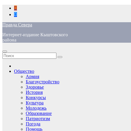
Перейти
к
содержимому
Правда Севера
Интернет-издание Кыштовского
района
Общество
Армия
Благоустройство
Здоровье
История
Конкурсы
Культура
Молодежь
Образование
Патриотизм
Погода
Помощь