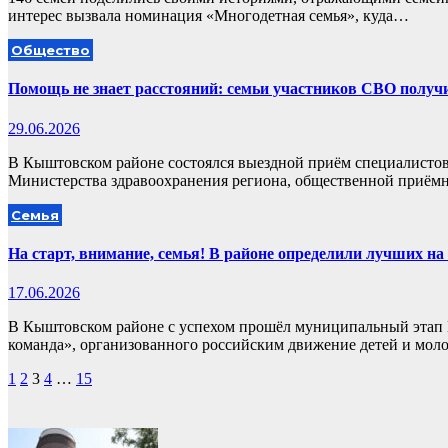
интерес вызвала номинация «Многодетная семья», куда…
Общество
Помощь не знает расстояний: семьи участников СВО полу
29.06.2026
В Кыштовском районе состоялся выездной приём специалистов
Министерства здравоохранения региона, общественной приём
Семья
На старт, внимание, семья! В районе определили лучших н
17.06.2026
В Кыштовском районе с успехом прошёл муниципальный этап 
команда», организованного российским движение детей и мо
Пагинация
1
2
3
4
…
15
записей