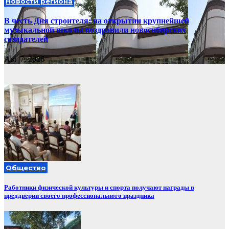
Новости региона
В честь Дня строителя: на открытии крупнейшей
музыкальной школы поздравили новосибирских
созидателей
Авг 7, 2026
Общество
Работники физической культуры и спорта получают награды в
преддверии своего профессионального праздника