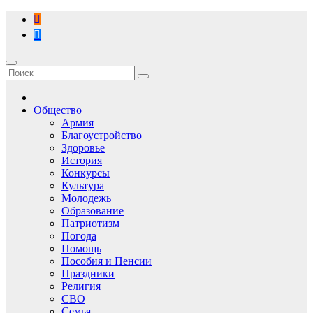
Перейти
к
содержимому
Общество
Армия
Благоустройство
Здоровье
История
Конкурсы
Культура
Молодежь
Образование
Патриотизм
Погода
Помощь
Пособия и Пенсии
Праздники
Религия
СВО
Семья