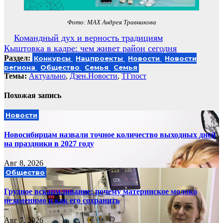
Фото: MAX Андрея Травникова
Навигация
Командный дух и верность традициям
Кыштовка в кадре: чем живет район сегодня
по
Раздел:
Конкурсы
Нацпроекты
Новости
Новости
записям
региона
Общество
Семья
Семья
Темы:
Актуально
,
Дзен.Новости
,
ТГпост
Похожая запись
Новости
Новосибирцам назвали точное количество выходных дней
на праздники в 2027 году
Авг 8, 2026
Общество
Грудное вскармливание: почему материнское молоко
незаменимо и как его сохранить
Авг 7, 2026