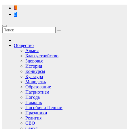
Перейти
к
содержимому
Общество
Армия
Благоустройство
Здоровье
История
Конкурсы
Культура
Молодежь
Образование
Патриотизм
Погода
Помощь
Пособия и Пенсии
Праздники
Религия
СВО
Семья