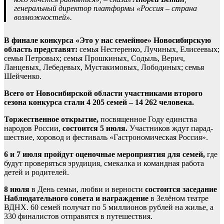
генеральный директор платформы «Россия – страна
возможностей».
В финале конкурса «Это у нас семейное» Новосибирскую
область представят:
семья Нестеренко, Лучиных, Елисеевых;
семья Петровых; семья Прошкиных, Содыль, Верич,
Ланцевых, Лебедевых, Мустакимовых, Лободиных; семья
Шейченко.
Всего от Новосибирской области участниками второго
сезона конкурса стали 4 205 семей – 14 262 человека.
Торжественное открытие,
посвященное Году единства
народов России,
состоится 5 июля.
Участников ждут парад-
шествие, хоровод и фестиваль «Гастрономическая Россия».
6 и 7 июля пройдут оценочные мероприятия для семей,
где
будут проверяться эрудиция, смекалка и командная работа
детей и родителей.
8 июля
в День семьи, любви и верности
состоится заседание
Наблюдательного совета и награждение
в Зелёном театре
ВДНХ. 60 семей получат по 5 миллионов рублей на жилье, а
330 финалистов отправятся в путешествия.