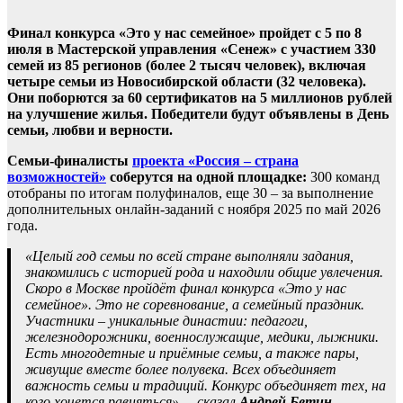
Финал конкурса «Это у нас семейное» пройдет с 5 по 8
июля в Мастерской управления «Сенеж» с участием 330
семей из 85 регионов (более 2 тысяч человек), включая
четыре семьи из Новосибирской области (32 человека).
Они поборются за 60 сертификатов на 5 миллионов рублей
на улучшение жилья. Победители будут объявлены в День
семьи, любви и верности.
Семьи-финалисты
проекта «Россия – страна
возможностей»
соберутся на одной площадке:
300 команд
отобраны по итогам полуфиналов, еще 30 – за выполнение
дополнительных онлайн-заданий с ноября 2025 по май 2026
года.
«Целый год семьи по всей стране выполняли задания,
знакомились с историей рода и находили общие увлечения.
Скоро в Москве пройдёт финал конкурса «Это у нас
семейное». Это не соревнование, а семейный праздник.
Участники – уникальные династии: педагоги,
железнодорожники, военнослужащие, медики, лыжники.
Есть многодетные и приёмные семьи, а также пары,
живущие вместе более полувека. Всех объединяет
важность семьи и традиций. Конкурс объединяет тех, на
кого хочется равняться», – сказал
Андрей Бетин
,