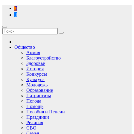
Перейти
к
содержимому
Общество
Армия
Благоустройство
Здоровье
История
Конкурсы
Культура
Молодежь
Образование
Патриотизм
Погода
Помощь
Пособия и Пенсии
Праздники
Религия
СВО
Семья