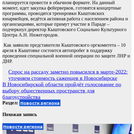
планируется провести в обычном формате. На данный
момент, идет закупка фейерверков, готовятся концертные
программы, проводятся тренировки Кыштовских
юнармейцев, ведётся активная работа с населением района и
организациями, которые примут участие в Параде –
подчеркнул директор Кыштовского Социально Культурного
Центра А.Н. Нижегородов.
Как заявили представители Кыштовского оргкомитета – 10
ареля в Кыштовке состоится автопробег в поддержку
проведения специальной военной операции по защите ЛНР и
ДНР.
Навигация
Спрос на рассаду заметно повысился в марте-2022:
уточняем стоимость саженцев в Новосибирске
по
В Новосибирской области пройдёт голосование по
записям
выбору общественных пространств для
благоустройства
Раздел:
Новости региона
Похожая запись
Новости региона