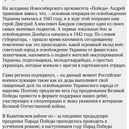
На заседании Новосибирского оргкомитета «Победа» Андрей
травников заявил, что, – основная операция по освобождению
Украины началась в 1943 году, и в ходе этой операции наш
герой Дмитрий Алексеевич Бакуров совершил один из своих
самых значимых подвигов. А первые локальные бои за
освобождение Донбасса начались в 1942 году. По словам
губернатора, – пришло время напомнить сегодняшнему
поколению как это происходило, какой огромный вклад внёс
советский народ в освобождение Украины от фашистских
захватчиков, напомнить о подвиге жителей оккупированной
Украины, подпольщиках, молодогвардейцах, о простых
украинцах, которые воевали с врагом в партизанских отрядах.
Глава региона подчеркнул, – на данный момент Российские
военнослужащие также как их деды выполняют свой
священный долг по освобождению Украинского народа от
нацизма. Поэтому предлагаю весь год празднования Великой
Победы провести в формате поддержки наших ребят,
участвующих в спецоперации и знака уважения к ветеранам
Великой Отечественной войны.
В Кыштовском районе из – за пандемии предыдущие
праздники Парада Победы приходилось проводить в
усечённом режиме, в наступившем году Парад Победы