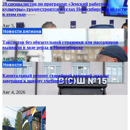
20 специалистов по программе «Земский работник
культуры» трудоустроятся в селах Новосибирской области
в этом году
Авг 5, 2026
Новости региона
Таксистов без обязательной страховки для пассажиров
выявили в ходе рейда в Новосибирске
Авг 5, 2026
Новости
Капитальный ремонт старейшей вечерней школы
завершен к новому учебному году
Авг 4, 2026