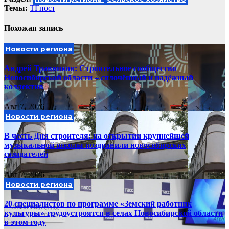
Темы:
ТГпост
Похожая запись
Новости региона
Андрей Травников: Строительное сообщество
Новосибирской области – сплочённый и надёжный
коллектив
Авг 7, 2026
Новости региона
В честь Дня строителя: на открытии крупнейшей
музыкальной школы поздравили новосибирских
созидателей
Авг 7, 2026
Новости региона
20 специалистов по программе «Земский работник
культуры» трудоустроятся в селах Новосибирской области
в этом году