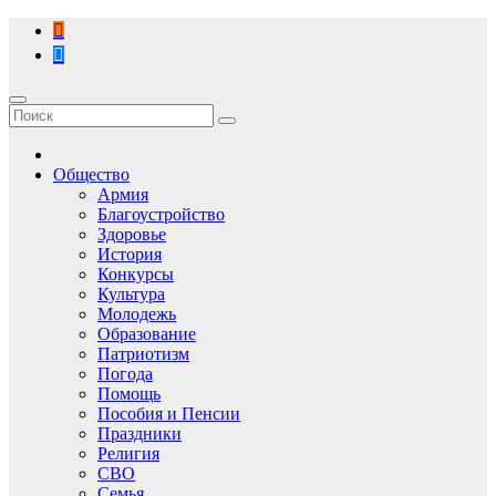
Перейти
к
содержимому
Общество
Армия
Благоустройство
Здоровье
История
Конкурсы
Культура
Молодежь
Образование
Патриотизм
Погода
Помощь
Пособия и Пенсии
Праздники
Религия
СВО
Семья