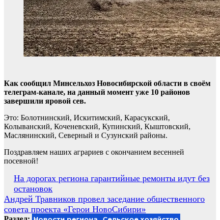
Как сообщил Минсельхоз Новосибирской области в своём
телеграм-канале, на данный момент уже 10 районов
завершили яровой сев.
Это: Болотнинский, Искитимский, Карасукский,
Колыванский, Коченевский, Купинский, Кыштовский,
Маслянинский, Северный и Сузунский районы.
Поздравляем наших аграриев с окончанием весенней
посевной!
Навигация
На дорогах региона гарантийные ремонты идут без
остановок
по
Андрей Травников провел заседание общественного
записям
совета проекта «Герои НовоСибири»
Раздел:
Новости региона
Сельское хозяйство