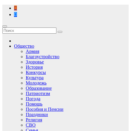
Перейти
к
содержимому
Общество
Армия
Благоустройство
Здоровье
История
Конкурсы
Культура
Молодежь
Образование
Патриотизм
Погода
Помощь
Пособия и Пенсии
Праздники
Религия
СВО
Семья