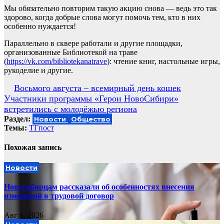
Мы обязательно повторим такую акцию снова — ведь это так
здорово, когда добрые слова могут помочь тем, кто в них
особенно нуждается!
Параллельно в сквере работали и другие площадки,
организованные Библиотекой на траве
(
https://vk.com/bibliotekanatrave
): чтение книг, настольные игры,
рукоделие и другие.
Навигация
Восьмого августа – всемирный день кошек
Участники программы «Герои НовоСибири»
по
встретились с молодёжью региона
записям
Раздел:
Новости
Общество
Темы:
ТГпост
Похожая запись
Новости
Новосибирцам рассказали об особенностях внесения
изменений в трудовой договор
Авг 6, 2026