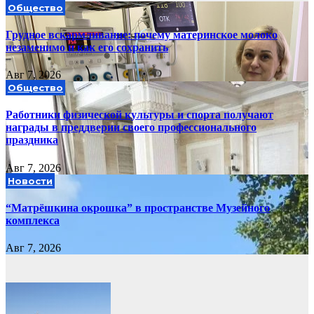
Общество
Грудное вскармливание: почему материнское молоко
незаменимо и как его сохранить
Авг 7, 2026
Общество
Работники физической культуры и спорта получают
награды в преддверии своего профессионального
праздника
Авг 7, 2026
Новости
“Матрёшкина окрошка” в пространстве Музейного
комплекса
Авг 7, 2026