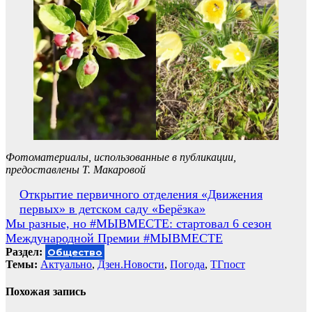
Фотоматериалы, использованные в публикации,
предоставлены Т. Макаровой
Навигация
Открытие первичного отделения «Движения
первых» в детском саду «Берёзка»
по
Мы разные, но #МЫВМЕСТЕ: стартовал 6 сезон
записям
Международной Премии #МЫВМЕСТЕ
Раздел:
Общество
Темы:
Актуально
,
Дзен.Новости
,
Погода
,
ТГпост
Похожая запись