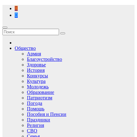
Перейти
к
содержимому
Общество
Армия
Благоустройство
Здоровье
История
Конкурсы
Культура
Молодежь
Образование
Патриотизм
Погода
Помощь
Пособия и Пенсии
Праздники
Религия
СВО
Семья