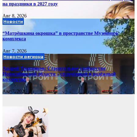
на праздники в 2027 году
Авг 8, 2026
Новости
“Матрёшкина окрошка” в пространстве Музейного
комплекса
Авг 7, 2026
Новости региона
Андрей Травников: Строительное сообщество
Новосибирской области – сплочённый и надёжный
коллектив
Авг 7, 2026