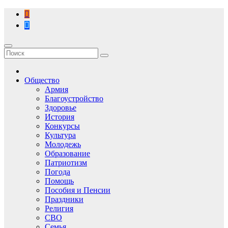
Перейти
к
содержимому
Общество
Армия
Благоустройство
Здоровье
История
Конкурсы
Культура
Молодежь
Образование
Патриотизм
Погода
Помощь
Пособия и Пенсии
Праздники
Религия
СВО
Семья