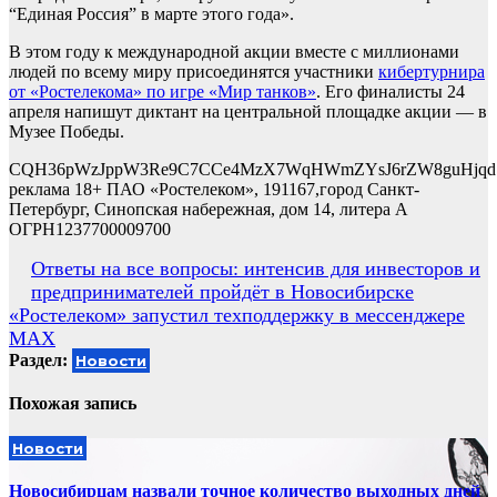
“Единая Россия” в марте этого года».
В этом году к международной акции вместе с миллионами
людей по всему миру присоединятся участники
кибертурнира
от «Ростелекома» по игре «Мир танков»
. Его финалисты 24
апреля напишут диктант на центральной площадке акции — в
Музее Победы.
CQH36pWzJppW3Re9C7CCe4MzX7WqHWmZYsJ6rZW8guHjqd
реклама 18+ ПАО «Ростелеком», 191167,город Санкт-
Петербург, Синопская набережная, дом 14, литера А
ОГРН1237700009700
Навигация
Ответы на все вопросы: интенсив для инвесторов и
предпринимателей пройдёт в Новосибирске
по
«Ростелеком» запустил техподдержку в мессенджере
записям
MAX
Раздел:
Новости
Похожая запись
Новости
Новосибирцам назвали точное количество выходных дней