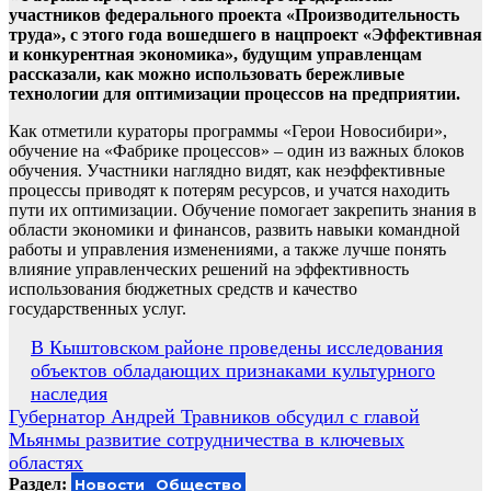
участников федерального проекта «Производительность
труда», с этого года вошедшего в нацпроект «Эффективная
и конкурентная экономика», будущим управленцам
рассказали, как можно использовать бережливые
технологии для оптимизации процессов на предприятии.
Как отметили кураторы программы «Герои Новосибири»,
обучение на «Фабрике процессов» – один из важных блоков
обучения. Участники наглядно видят, как неэффективные
процессы приводят к потерям ресурсов, и учатся находить
пути их оптимизации. Обучение помогает закрепить знания в
области экономики и финансов, развить навыки командной
работы и управления изменениями, а также лучше понять
влияние управленческих решений на эффективность
использования бюджетных средств и качество
государственных услуг.
Навигация
В Кыштовском районе проведены исследования
объектов обладающих признаками культурного
по
наследия
записям
Губернатор Андрей Травников обсудил с главой
Мьянмы развитие сотрудничества в ключевых
областях
Раздел:
Новости
Общество