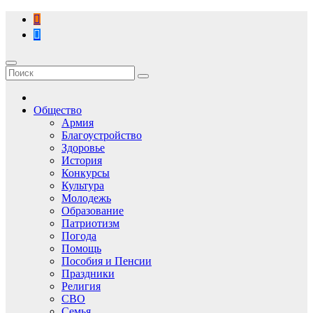
Перейти
к
содержимому
Общество
Армия
Благоустройство
Здоровье
История
Конкурсы
Культура
Молодежь
Образование
Патриотизм
Погода
Помощь
Пособия и Пенсии
Праздники
Религия
СВО
Семья