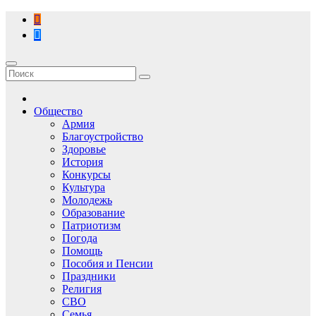
Перейти
к
содержимому
Общество
Армия
Благоустройство
Здоровье
История
Конкурсы
Культура
Молодежь
Образование
Патриотизм
Погода
Помощь
Пособия и Пенсии
Праздники
Религия
СВО
Семья