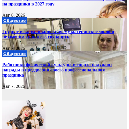
на праздники в 2027 году
Авг 8, 2026
Общество
Грудное вскармливание: почему материнское молоко
незаменимо и как его сохранить
Авг 7, 2026
Общество
Работники физической культуры и спорта получают
награды в преддверии своего профессионального
праздника
Авг 7, 2026