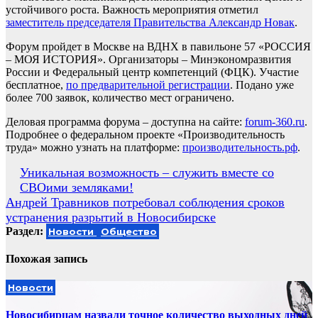
устойчивого роста. Важность мероприятия отметил
заместитель председателя Правительства Александр Новак
.
Форум пройдет в Москве на ВДНХ в павильоне 57 «РОССИЯ
– МОЯ ИСТОРИЯ». Организаторы – Минэкономразвития
России и Федеральный центр компетенций (ФЦК). Участие
бесплатное,
по предварительной регистрации
. Подано уже
более 700 заявок, количество мест ограничено.
Деловая программа форума – доступна на сайте:
forum-360.ru
.
Подробнее о федеральном проекте «Производительность
труда» можно узнать на платформе:
производительность.рф
.
Навигация
Уникальная возможность – служить вместе со
СВОими земляками!
по
Андрей Травников потребовал соблюдения сроков
записям
устранения разрытий в Новосибирске
Раздел:
Новости
Общество
Похожая запись
Новости
Новосибирцам назвали точное количество выходных дней