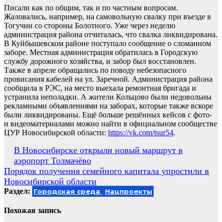
Писали как по общим, так и по частным вопросам.
Жаловались, например, на самовольную свалку при въезде в
Тогучин со стороны Болотного. Уже через неделю
администрация района отчиталась, что свалка ликвидирована.
В Куйбышевском районе поступало сообщение о сломанном
заборе. Местная администрация обратилась в Городскую
службу дорожного хозяйства, и забор был восстановлен.
Также в апреле обращались по поводу небезопасного
провисания кабелей на ул. Заречной. Администрация района
сообщила в РЭС, на место выехала ремонтная бригада и
устранила неполадки. А жители Кольцово были недовольны
рекламными объявлениями на заборах, которые также вскоре
были ликвидированы. Ещё больше решённых кейсов с фото-
и видеоматериалами можно найти в официальном сообществе
ЦУР Новосибирской области:
https://vk.com/tsur54
.
Навигация
В Новосибирске открыли новый маршрут в
аэропорт Толмачёво
по
Порядок получения семейного капитала упростили в
записям
Новосибирской области
Раздел:
Городская среда
Нацпроекты
Похожая запись