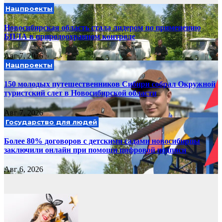
Нацпроекты
Новосибирская область стала лидером по применению
БПЛА в природоохранном контроле
Авг 7, 2026
Нацпроекты
150 молодых путешественников Сибири собрал Окружной
туристский слет в Новосибирской области
Авг 7, 2026
Государство для людей
Более 80% договоров с детскими садами новосибирцы
заключили онлайн при помощи цифровой подписи
Авг 6, 2026