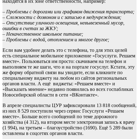
находятся в их зоне ответственности, например:
– Проблемы с дорогами или графиком движения транспорта;
– Сложности с дозвоном и с записью в медучреждения;
– Отсутствие уличного освещения, невывезенный мусор,
ошибки в счетах за ЖКУ;
– Некачественное школьное питание;
– Проблемы с водой, отоплением и многое другое;
Если вам удобнее делать это с телефона, то для этих целей
есть специальное мобильное приложение «Госуслуги. Решаем
вместе». Пользоваться им просто: скачиваем на телефон и
выполняем те же шаги, что и на портале госуслуг. Кстати, эту
же форму обратной связи вы увидите, если кликните по
специальному виджету на любом из сайтов региональных
органов власти. А ещё виджеты: «Решаем вместе» и
«Высказать мнение» недавно появились во всех госпабликах
Новосибирской области в сети «ВКонтакте».
В апреле специалисты ЦУР зафиксировали 13 818 сообщений,
из них 8 529 поступили через сервис Госуслуги «Решаем
вместе». Больше всего сообщений по теме дорожного
хозяйства (4 312), на втором месте электронная запись к врачу
(1 994), на третьем – благоустройство (1690). Ещё 5 289 были
оставлены в соцсетях органов власти.