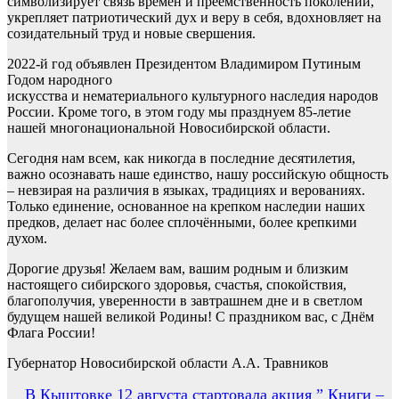
символизирует связь времён и преемственность поколений,
укрепляет патриотический дух и веру в себя, вдохновляет на
созидательный труд и новые свершения.
2022-й год объявлен Президентом Владимиром Путиным
Годом народного
искусства и нематериального культурного наследия народов
России. Кроме того, в этом году мы празднуем 85-летие
нашей многонациональной Новосибирской области.
Сегодня нам всем, как никогда в последние десятилетия,
важно осознавать наше единство, нашу российскую общность
– невзирая на различия в языках, традициях и верованиях.
Только единение, основанное на крепком наследии наших
предков, делает нас более сплочёнными, более крепкими
духом.
Дорогие друзья! Желаем вам, вашим родным и близким
настоящего сибирского здоровья, счастья, спокойствия,
благополучия, уверенности в завтрашнем дне и в светлом
будущем нашей великой Родины! С праздником вас, с Днём
Флага России!
Губернатор Новосибирской области А.А. Травников
Навигация
В Кыштовке 12 августа стартовала акция ” Книги –