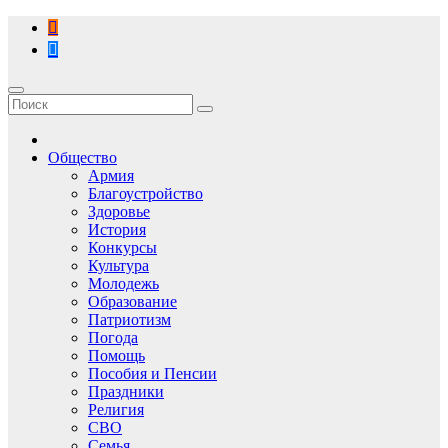
Перейти
к
содержимому
Общество
Армия
Благоустройство
Здоровье
История
Конкурсы
Культура
Молодежь
Образование
Патриотизм
Погода
Помощь
Пособия и Пенсии
Праздники
Религия
СВО
Семья