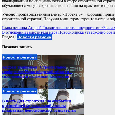
квалификации по специальностям в сфере строительной отрасл
обучающиеся могут закрепить свои знания на практике в прои
Учебно-производственный центр «Проект-5» – хороший приме
строительной отрасли! Поручил министрам строительства и об
Навигация
Глава региона Андрей Травников посетил предприятие «Белла
В отношении заместителя мэра Новосибирска утверждено обви
по
Раздел:
Новости региона
записям
Похожая запись
Новости региона
Андрей Травников: Строительное
сообщество Новосибирской области –
сплочённый и надёжный коллектив
Авг 7, 2026
Новости региона
В честь Дня строителя: на открытии
крупнейшей музыкальной школы
поздравили новосибирских созидателей