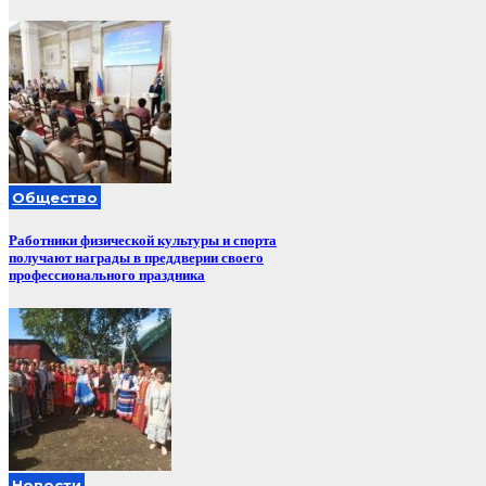
Общество
Работники физической культуры и спорта
получают награды в преддверии своего
профессионального праздника
Новости