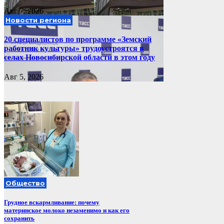
Авг 7, 2026
Новости региона
20 специалистов по программе «Земский
работник культуры» трудоустроятся в
селах Новосибирской области в этом году
Авг 5, 2026
Общество
Грудное вскармливание: почему
материнское молоко незаменимо и как его
сохранить