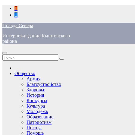
Перейти
к
содержимому
Правда Севера
Интернет-издание Кыштовского
района
Общество
Армия
Благоустройство
Здоровье
История
Конкурсы
Культура
Молодежь
Образование
Патриотизм
Погода
Помощь