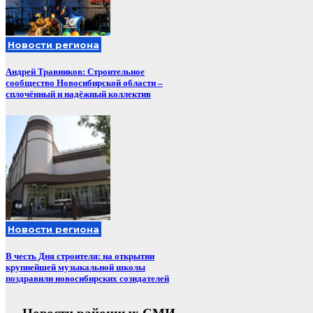
Новости региона
Андрей Травников: Строительное
сообщество Новосибирской области –
сплочённый и надёжный коллектив
Новости региона
В честь Дня строителя: на открытии
крупнейшей музыкальной школы
поздравили новосибирских созидателей