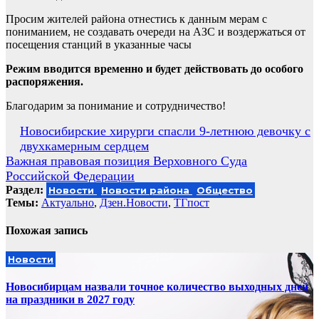
Просим жителей района отнестись к данным мерам с
пониманием, не создавать очереди на АЗС и воздержаться от
посещения станций в указанные часы
Режим вводится временно и будет действовать до особого
распоряжения.
Благодарим за понимание и сотрудничество!
Навигация
Новосибирские хирурги спасли 9-летнюю девочку с
двухкамерным сердцем
по
Важная правовая позиция Верховного Суда
записям
Российской Федерации
Раздел:
Новости
Новости района
Общество
Темы:
Актуально
,
Дзен.Новости
,
ТГпост
Похожая запись
Новости
Новосибирцам назвали точное количество выходных дней
на праздники в 2027 году