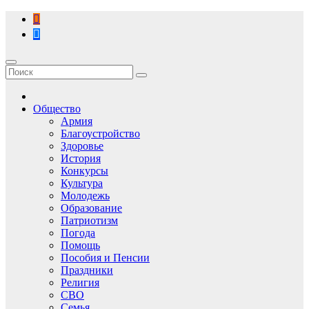
Перейти
к
содержимому
Общество
Армия
Благоустройство
Здоровье
История
Конкурсы
Культура
Молодежь
Образование
Патриотизм
Погода
Помощь
Пособия и Пенсии
Праздники
Религия
СВО
Семья