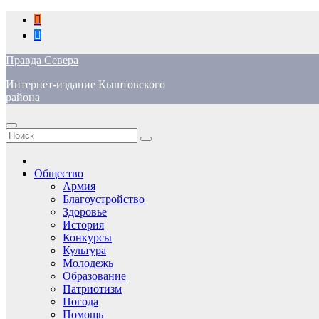
Перейти
к
содержимому
Правда Севера
Интернет-издание Кыштовского
района
Общество
Армия
Благоустройство
Здоровье
История
Конкурсы
Культура
Молодежь
Образование
Патриотизм
Погода
Помощь