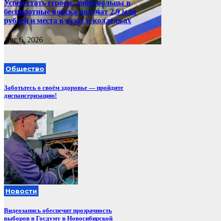
Успей стать героем: добровольцы в
беспилотные войска получат 2,9 млн
рублей и места в вузах и колледжах
Авг 6, 2026
Общество
Заботьтесь о своём здоровье — пройдите
диспансеризацию!
Новости
Видеозапись обеспечит прозрачность
выборов в Госдуму в Новосибирской