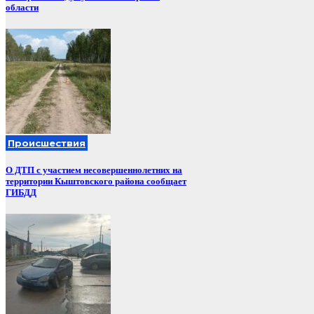
области
Происшествия
О ДТП с участием несовершеннолетних на
территории Кыштовского района сообщает
ГИБДД