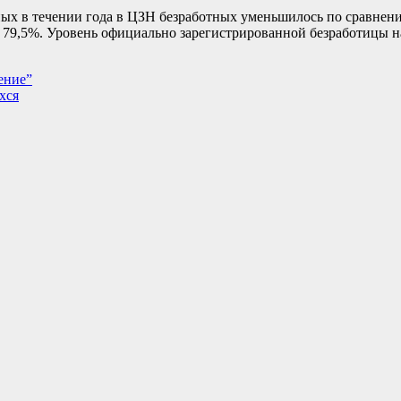
нных в течении года в ЦЗН безработных уменьшилось по сравне
 79,5%. Уровень официально зарегистрированной безработицы на
ение”
хся