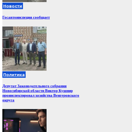
Новости
Госавтоинспеция сообщает
Политика
Депутат Законодательного собрания
Новосибирской области Виктор Кушнир
проинспектировал хозяйства Венгеровского
округа