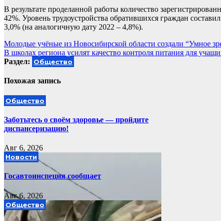
В результате проделанной работы количество зарегистрирова
42%. Уровень трудоустройства обратившихся граждан составил
3,0% (на аналогичную дату 2022 – 4,8%).
Навигация
Молодые учёные из Новосибирской области создали “Умное зр
В школах региона усилят качество контроля питания для учащи
по
Раздел:
Общество
записям
Похожая запись
Общество
Заботьтесь о своём здоровье — пройдите
диспансеризацию!
Авг 6, 2026
Новости
Госавтоинспеция сообщает
Авг 6, 2026
Общество