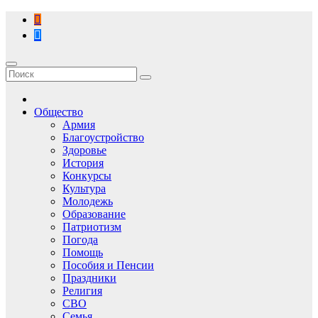
Перейти
к
содержимому
Общество
Армия
Благоустройство
Здоровье
История
Конкурсы
Культура
Молодежь
Образование
Патриотизм
Погода
Помощь
Пособия и Пенсии
Праздники
Религия
СВО
Семья