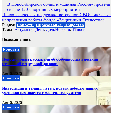
Навигация
В Новосибирской области «Единая Россия» провела
свыше 120 спортивных мероприятий
по
Психологическая поддержка ветеранов СВО: ключевые
записям
направления работы фонда «Защитники Отечества»
Раздел:
Новости
Образование
Общество
Темы:
Актуально
,
Дети
,
Дзен.Новости
,
ТГпост
Похожая запись
Новости
Новосибирцам рассказали об особенностях внесения
изменений в трудовой договор
Авг 6, 2026
Новости
Инвестиции в талант: путь к новым победам наших
учеников начинается с мастерства учителя
Авг 6, 2026
Новости