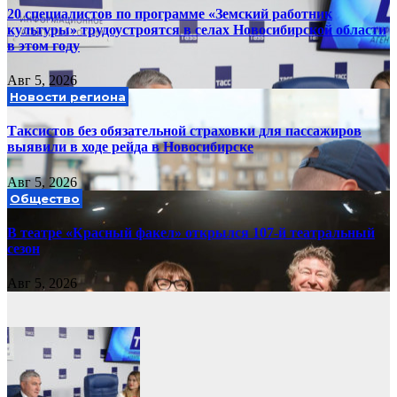
20 специалистов по программе «Земский работник
культуры» трудоустроятся в селах Новосибирской области
в этом году
Авг 5, 2026
Новости региона
Таксистов без обязательной страховки для пассажиров
выявили в ходе рейда в Новосибирске
Авг 5, 2026
Общество
В театре «Красный факел» открылся 107-й театральный
сезон
Авг 5, 2026