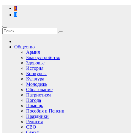
Перейти
к
содержимому
Общество
Армия
Благоустройство
Здоровье
История
Конкурсы
Культура
Молодежь
Образование
Патриотизм
Погода
Помощь
Пособия и Пенсии
Праздники
Религия
СВО
Семья