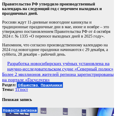
Правительство РФ утвердило производственный
календарь на следующий год с перечнем выходных и
праздничных дней.
Россиян ждут 11-дневные новогодние каникулы и
традиционные праздничные дни в мае, июне и ноябре – это
утверждено постановлением Правительства РФ от 4 октября
2024 г. № 1335 «О переносе выходных дней в 2025 году».
Напомним, что согласно производственному календарю на
2024 год новогодние праздники начинаются с 29 декабря, а
суббота, 28 декабря – рабочий день.
Навигация
Разработка новосибирских учёных установлена на
научно-исследовательском судне «Северный полюс»
по
Более 2 миллионов жителей региона зарегистрированы
записям
на портале «Госуслуги»
Раздел:
Общество
Праздники
Темы:
ТГпост
Похожая запись
Новости региона