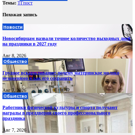
Темы:
ТГпост
Похожая запись
Новости
Новосибирцам назвали точное количество выходных дней
на праздники в 2027 году
Авг 8, 2026
Общество
Грудное вскармливание: почему материнское молоко
незаменимо и как его сохранить
Авг 7, 2026
Общество
Работники физической культуры и спорта получают
награды в преддверии своего профессионального
праздника
Авг 7, 2026