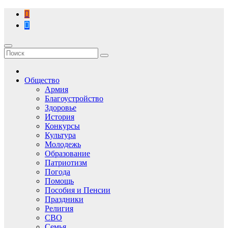
Перейти
к
содержимому
Общество
Армия
Благоустройство
Здоровье
История
Конкурсы
Культура
Молодежь
Образование
Патриотизм
Погода
Помощь
Пособия и Пенсии
Праздники
Религия
СВО
Семья