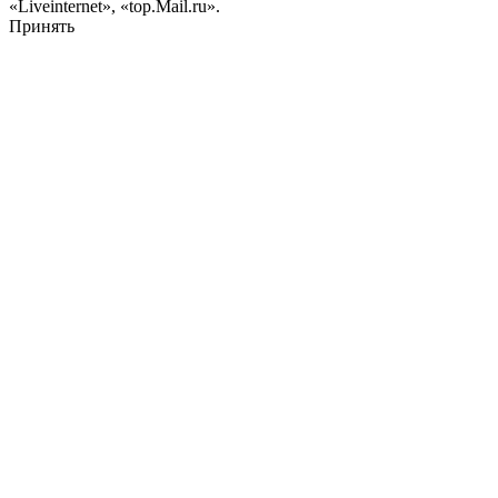
«Liveinternet», «top.Mail.ru».
Принять