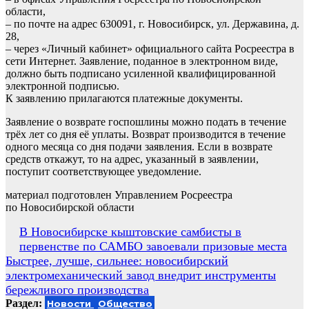
области,
– по почте на адрес 630091, г. Новосибирск, ул. Державина, д.
28,
– через «Личный кабинет» официального сайта Росреестра в
сети Интернет. Заявление, поданное в электронном виде,
должно быть подписано усиленной квалифицированной
электронной подписью.
К заявлению прилагаются платежные документы.
Заявление о возврате госпошлины можно подать в течение
трёх лет со дня её уплаты. Возврат производится в течение
одного месяца со дня подачи заявления. Если в возврате
средств откажут, то на адрес, указанный в заявлении,
поступит соответствующее уведомление.
материал подготовлен Управлением Росреестра
по Новосибирской области
Навигация
В Новосибирске кыштовские самбисты в
первенстве по САМБО завоевали призовые места
по
Быстрее, лучше, сильнее: новосибирский
записям
электромеханический завод внедрит инструменты
бережливого производства
Раздел:
Новости
Общество