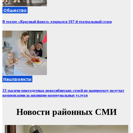
Общество
В театре «Красный факел» открылся 107-й театральный сезон
Нацпроекты
33 тысячи многодетных новосибирских семей по нацпроекту получат
компенсации за жилищно-коммунальные услуги