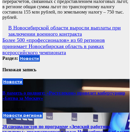
перерасчетов, связанных с предоставлением налоговых льгот,
в регионе общая сумма льгот по транспортному налогу
составила 155 млн рублей, по земельному налогу – 750 тыс.
рублей.
Навигация
В Новосибирской области выросли выплаты при
заключении военного контракта
по
Более 500 «профессионалов» из 60 регионов
записям
принимает Новосибирская область в рамках
всероссийского чемпионата
Раздел:
Новости
Похожая запись
Новости
В память о подвиге: «Ростелеком» проведет кибертурнир
«Битва за Москву»
Авг 6, 2026
Новости региона
20 специалистов по программе «Земский работник
культуры» трудоустроятся в селах Новосибирской области