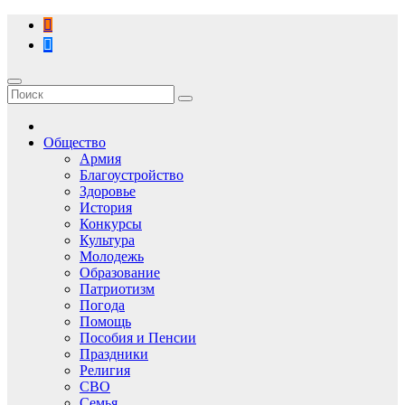
Перейти
к
содержимому
Общество
Армия
Благоустройство
Здоровье
История
Конкурсы
Культура
Молодежь
Образование
Патриотизм
Погода
Помощь
Пособия и Пенсии
Праздники
Религия
СВО
Семья