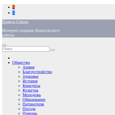
Перейти
к
содержимому
Правда Севера
Интернет-издание Кыштовского
района
Общество
Армия
Благоустройство
Здоровье
История
Конкурсы
Культура
Молодежь
Образование
Патриотизм
Погода
Помощь