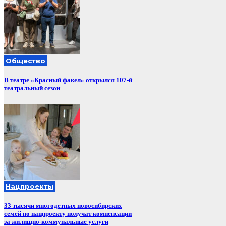
Общество
В театре «Красный факел» открылся 107-й
театральный сезон
Нацпроекты
33 тысячи многодетных новосибирских
семей по нацпроекту получат компенсации
за жилищно-коммунальные услуги