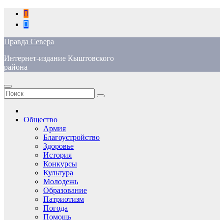
Перейти
к
содержимому
Правда Севера
Интернет-издание Кыштовского
района
Общество
Армия
Благоустройство
Здоровье
История
Конкурсы
Культура
Молодежь
Образование
Патриотизм
Погода
Помощь