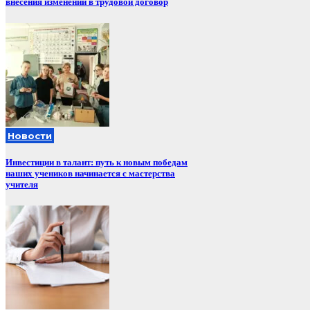
внесения изменений в трудовой договор
Новости
Инвестиции в талант: путь к новым победам
наших учеников начинается с мастерства
учителя