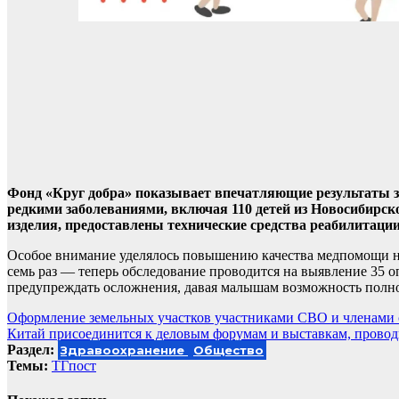
Фонд «Круг добра» показывает впечатляющие результаты за
редкими заболеваниями, включая 110 детей из Новосибирс
изделия, предоставлены технические средства реабилитац
Особое внимание уделялось повышению качества медпомощи н
семь раз — теперь обследование проводится на выявление 35 
предупреждать осложнения, давая малышам возможность полно
Навигация
Оформление земельных участков участниками СВО и членами
Китай присоединится к деловым форумам и выставкам, прово
по
Раздел:
Здравоохранение
Общество
записям
Темы:
ТГпост