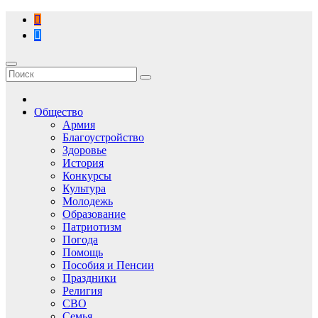
Перейти
к
содержимому
Общество
Армия
Благоустройство
Здоровье
История
Конкурсы
Культура
Молодежь
Образование
Патриотизм
Погода
Помощь
Пособия и Пенсии
Праздники
Религия
СВО
Семья