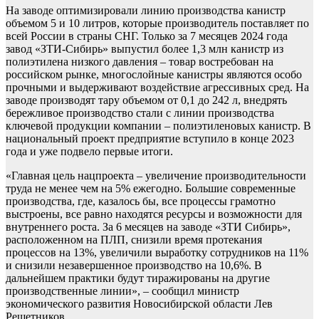
На заводе оптимизировали линию производства канистр
объемом 5 и 10 литров, которые производитель поставляет по
всей России в страны СНГ. Только за 7 месяцев 2024 года
завод «ЗТИ-Сибирь» выпустил более 1,3 млн канистр из
полиэтилена низкого давления – товар востребован на
российском рынке, многослойные канистры являются особо
прочными и выдерживают воздействие агрессивных сред. На
заводе производят тару объемом от 0,1 до 242 л, внедрять
бережливое производство стали с линии производства
ключевой продукции компании – полиэтиленовых канистр. В
национальный проект предприятие вступило в конце 2023
года и уже подвело первые итоги.
«Главная цель нацпроекта – увеличение производительности
труда не менее чем на 5% ежегодно. Большие современные
производства, где, казалось бы, все процессы грамотно
выстроены, все равно находятся ресурсы и возможности для
внутреннего роста. За 6 месяцев на заводе «ЗТИ Сибирь»,
расположенном на ПЛП, снизили время протекания
процессов на 13%, увеличили выработку сотрудников на 11%
и снизили незавершенное производство на 10,6%. В
дальнейшем практики будут тиражированы на другие
производственные линии», – сообщил министр
экономического развития Новосибирской области Лев
Решетников.