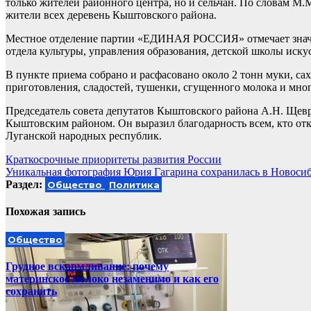
только жителей районного центра, но и сельчан. По словам М
жители всех деревень Кыштовского района.
Местное отделение партии «ЕДИНАЯ РОССИЯ» отмечает значи
отдела культуры, управления образования, детской школы иску
В пункте приема собрано и расфасовано около 2 тонн муки, сах
приготовления, сладостей, тушенки, сгущенного молока и мног
Председатель совета депутатов Кыштовского района А.Н. Щевро
Кыштовским районом. Он выразил благодарность всем, кто от
Луганской народных республик.
Навигация
Краткосрочные приоритеты развития России
Уникальная фотография Юрия Гагарина сохранилась в Новоси
по
Раздел:
Общество
Политика
записям
Похожая запись
Общество
Грудное вскармливание: почему
материнское молоко незаменимо и как его
сохранить