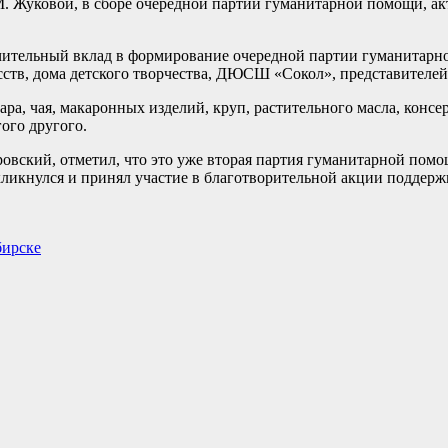
.М. Жуковой, в сборе очередной партии гуманитарной помощи, а
тельный вклад в формирование очередной партии гуманитарн
сств, дома детского творчества, ДЮСШ «Сокол», представителей
ара, чая, макаронных изделий, круп, растительного масла, консе
ого другого.
вский, отметил, что это уже вторая партия гуманитарной помощ
кликнулся и принял участие в благотворительной акции поддер
бирске