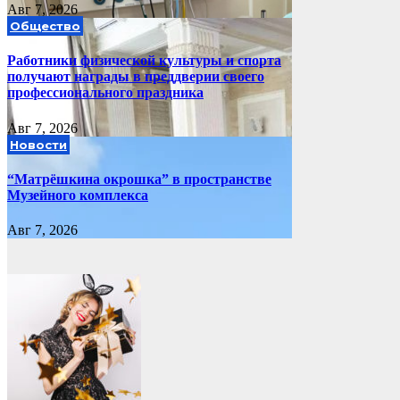
Авг 7, 2026
Общество
Работники физической культуры и спорта
получают награды в преддверии своего
профессионального праздника
Авг 7, 2026
Новости
“Матрёшкина окрошка” в пространстве
Музейного комплекса
Авг 7, 2026