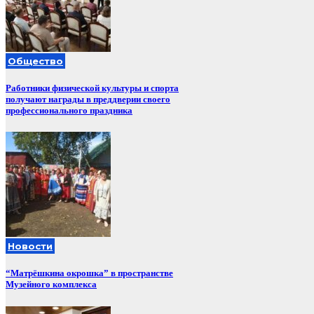
Общество
Работники физической культуры и спорта
получают награды в преддверии своего
профессионального праздника
Новости
“Матрёшкина окрошка” в пространстве
Музейного комплекса