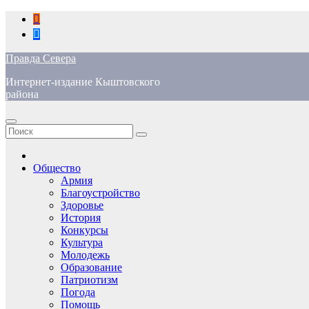
Перейти
к
содержимому
Правда Севера
Интернет-издание Кыштовского
района
Общество
Армия
Благоустройство
Здоровье
История
Конкурсы
Культура
Молодежь
Образование
Патриотизм
Погода
Помощь