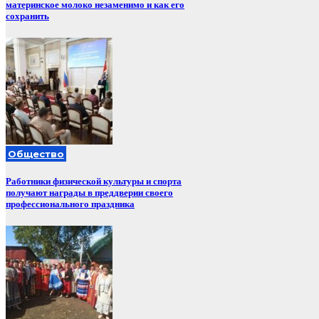
материнское молоко незаменимо и как его
сохранить
Общество
Работники физической культуры и спорта
получают награды в преддверии своего
профессионального праздника