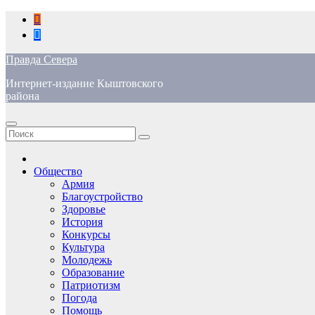
Перейти
к
содержимому
Правда Севера
Интернет-издание Кыштовского
района
Общество
Армия
Благоустройство
Здоровье
История
Конкурсы
Культура
Молодежь
Образование
Патриотизм
Погода
Помощь