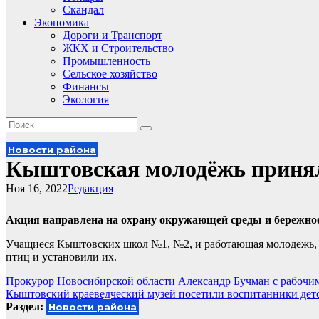
Скандал
Экономика
Дороги и Транспорт
ЖКХ и Строительство
Промышленность
Сельское хозяйство
Финансы
Экология
Новости района
Кыштовская молодёжь принял
Ноя 16, 2022
Редакция
Акция направлена на охрану окружающей среды и бережное
Учащиеся Кыштовских школ №1, №2, и работающая молодежь, п
птиц и установили их.
Навигация
Прокурор Новосибирской области Александр Бучман с рабочи
Кыштовский краеведческий музей посетили воспитанники дет
по
Раздел:
Новости района