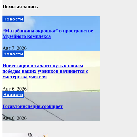
записям
Похожая запись
Новости
“Матрёшкина окрошка” в пространстве
Музейного комплекса
Авг 7, 2026
Новости
Инвестиции в талант: путь к новым
победам наших учеников начинается с
мастерства учителя
Авг 6, 2026
Новости
Госавтоинспеция сообщает
Авг 6, 2026