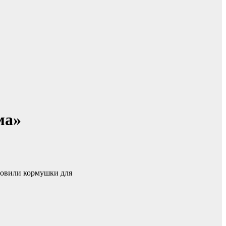
ма»
товили кормушки для