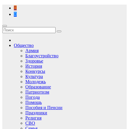
Перейти
к
содержимому
Общество
Армия
Благоустройство
Здоровье
История
Конкурсы
Культура
Молодежь
Образование
Патриотизм
Погода
Помощь
Пособия и Пенсии
Праздники
Религия
СВО
Семья