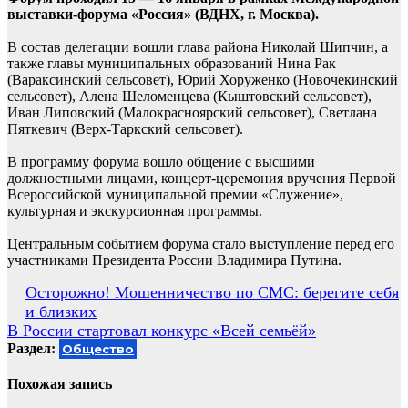
выставки-форума «Россия» (ВДНХ, г. Москва).
В состав делегации вошли глава района Николай Шипчин, а
также главы муниципальных образований Нина Рак
(Вараксинский сельсовет), Юрий Хоруженко (Новочекинский
сельсовет), Алена Шеломенцева (Кыштовский сельсовет),
Иван Липовский (Малокрасноярский сельсовет), Светлана
Пяткевич (Верх-Таркский сельсовет).
В программу форума вошло общение с высшими
должностными лицами, концерт-церемония вручения Первой
Всероссийской муниципальной премии «Служение»,
культурная и экскурсионная программы.
Центральным событием форума стало выступление перед его
участниками Президента России Владимира Путина.
Навигация
Осторожно! Мошенничество по СМС: берегите себя
и близких
по
В России стартовал конкурс «Всей семьёй»
записям
Раздел:
Общество
Похожая запись