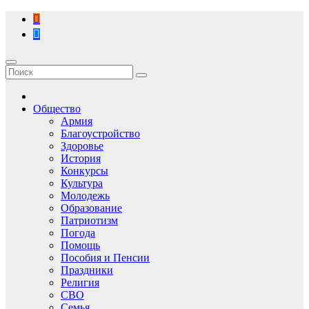
Перейти
к
содержимому
Общество
Армия
Благоустройство
Здоровье
История
Конкурсы
Культура
Молодежь
Образование
Патриотизм
Погода
Помощь
Пособия и Пенсии
Праздники
Религия
СВО
Семья