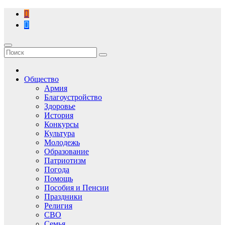
Перейти
к
содержимому
Общество
Армия
Благоустройство
Здоровье
История
Конкурсы
Культура
Молодежь
Образование
Патриотизм
Погода
Помощь
Пособия и Пенсии
Праздники
Религия
СВО
Семья