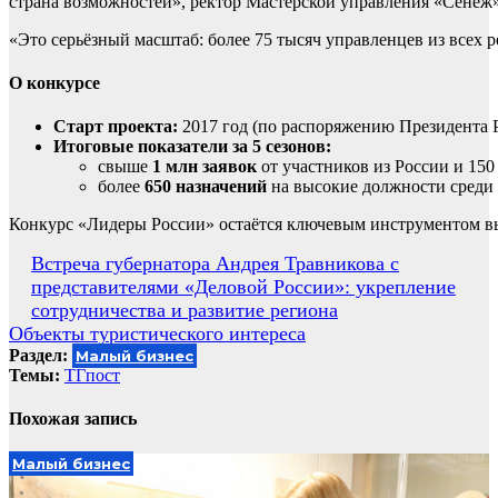
страна возможностей», ректор Мастерской управления «Сенеж
«Это серьёзный масштаб: более 75 тысяч управленцев из всех 
О конкурсе
Старт проекта:
2017 год (по распоряжению Президента 
Итоговые показатели за 5 сезонов:
свыше
1 млн заявок
от участников из России и 150 
более
650 назначений
на высокие должности среди
Конкурс «Лидеры России» остаётся ключевым инструментом выя
Навигация
Встреча губернатора Андрея Травникова с
представителями «Деловой России»: укрепление
по
сотрудничества и развитие региона
записям
Объекты туристического интереса
Раздел:
Малый бизнес
Темы:
ТГпост
Похожая запись
Малый бизнес