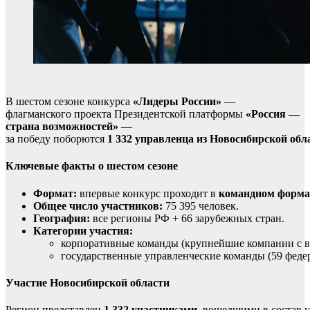
В шестом сезоне конкурса
«Лидеры России»
—
флагманского проекта Президентской платформы
«Россия —
страна возможностей»
—
за победу поборются
1 332 управленца из Новосибирской обл
Ключевые факты о шестом сезоне
Формат:
впервые конкурс проходит в
командном форма
Общее число участников:
75 395 человек.
География:
все регионы РФ + 66 зарубежных стран.
Категории участия:
корпоративные команды (крупнейшие компании с ви
государственные управленческие команды (59 феде
Участие Новосибирской области
Регион представлен
1 332 участниками
, вошедшими в состав 