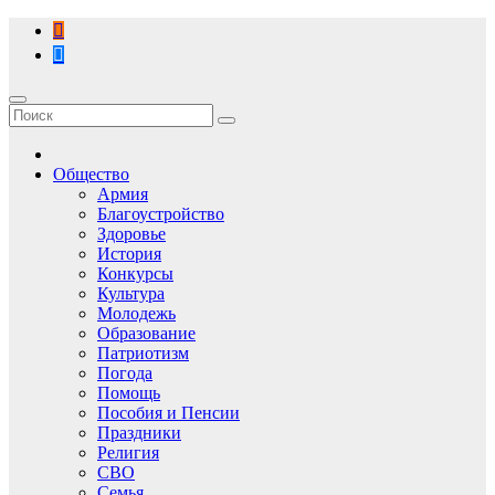
Перейти
к
содержимому
Общество
Армия
Благоустройство
Здоровье
История
Конкурсы
Культура
Молодежь
Образование
Патриотизм
Погода
Помощь
Пособия и Пенсии
Праздники
Религия
СВО
Семья