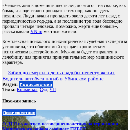
«Человек жил в доме пять-шесть лет, до этого – на свалке, как
бомж, и люди стали пропадать с тех пор, как он здесь
появился. Люди начали пропадать около десяти лет назад с
периодичностью год-два, а за последние три года бесследно
пропали четыре человека. Возможно, жертв еще больше», –
рассказывали
VN.ru
местные жители.
Комплексная психолого-психиатрическая судебная экспертиза
установила, что обвиняемый страдает хроническим
психическом расстройством. Мужчина будет отправлен в
лечебницу для принятия принудительных мер медицинского
характера.
Навигация
Забил до смерти в день свадьбы невесту жених
Водитель автобуса погиб в Убинском районе
по
Раздел:
Происшествия
записям
Темы:
Криминал
,
Суд
,
ЧП
Похожая запись
Происшествия
О ДТП с участием несовершеннолетних на территории
Кыштовского района сообщает ГИБДД