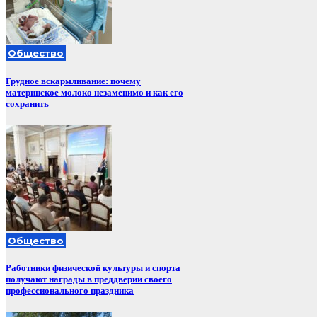
Общество
Грудное вскармливание: почему
материнское молоко незаменимо и как его
сохранить
Общество
Работники физической культуры и спорта
получают награды в преддверии своего
профессионального праздника