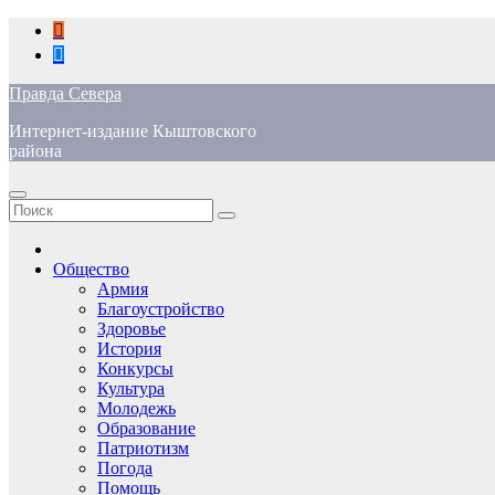
Перейти
к
содержимому
Правда Севера
Интернет-издание Кыштовского
района
Общество
Армия
Благоустройство
Здоровье
История
Конкурсы
Культура
Молодежь
Образование
Патриотизм
Погода
Помощь