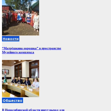
Новости
“Матрёшкина окрошка” в пространстве
Музейного комплекса
Общество
В Новосибирской области ищут выход для