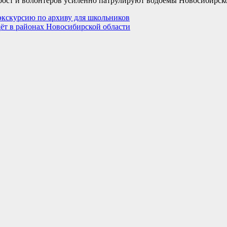
тарост и волонтеров усиленно патрулируют водоёмы Новосибирск
кскурсию по архиву для школьников
ёт в районах Новосибирской области