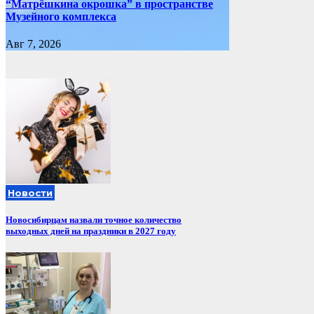
“Матрёшкина окрошка” в пространстве
Музейного комплекса
Авг 7, 2026
Новости
Новосибирцам назвали точное количество
выходных дней на праздники в 2027 году