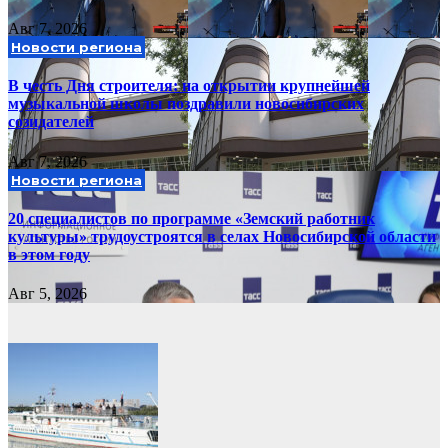
Авг 7, 2026
Новости региона
В честь Дня строителя: на открытии крупнейшей
музыкальной школы поздравили новосибирских
созидателей
Авг 7, 2026
Новости региона
20 специалистов по программе «Земский работник
культуры» трудоустроятся в селах Новосибирской области
в этом году
Авг 5, 2026