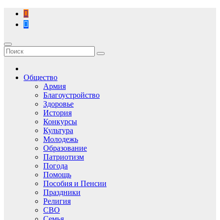
Перейти
к
содержимому
Общество
Армия
Благоустройство
Здоровье
История
Конкурсы
Культура
Молодежь
Образование
Патриотизм
Погода
Помощь
Пособия и Пенсии
Праздники
Религия
СВО
Семья