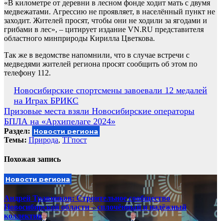
«В километре от деревни в лесном фонде ходит мать с двумя
медвежатами. Агрессию не проявляет, в населённый пункт не
заходит. Жителей просят, чтобы они не ходили за ягодами и
грибами в лес», – цитирует издание VN.RU представителя
областного минприроды Кирилла Цветкова.
Так же в ведомстве напомнили, что в случае встречи с
медведями жителей региона просят сообщить об этом по
телефону 112.
Навигация
Новосибирские спортсмены завоевали 12 медалей
на Играх БРИКС
по
Призовые места взяли Новосибирские операторы
записям
БПЛА на «Архипелаге 2024»
Раздел:
Новости региона
Темы:
Природа
,
ТГпост
Похожая запись
Новости региона
Андрей Травников: Строительное сообщество
Новосибирской области – сплочённый и надёжный
коллектив