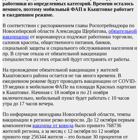
работники из определенных категорий. Времени осталось
немного, поэтому мобильный ФАП в Кыштовке работает
в ежедневном режиме.
В соответствии с распоряжением главы Роспотребнадзора по
Новосибирской области Александра Щербатова,
обязательной
вакцинации
от коронавируса подлежат работники торговли,
салонов красоты, общественного питания, банков,
социальной защиты и социального обслуживания населения и
пр. В случае отказа от обязательной вакцинации
специалистов из этих отраслей будут отстранять от работы.
На прохождение обязательной вакцинации у жителей
Кыштовского района остается не так много времени. В
ежедневном режиме будут проводить вакцинацию от COVID-
19 медики в мобильном ФАПе на площади Красных партизан
в Кыштовке. Начиная с 18 ноября и по 21 ноября
включительно, мобильный пункт будет работать с 10 часов
утра до 17 часов вечера.
По информации минздрава Новосибирской области, темпы
вакцинации в регионе резко возросли. До 12 октября первым
компонентом
вакцины от ковида
было привито 768736
жителей региона, а за месяц с 12 октября по 12 ноября
привито еще 256344 жителя – это больше 30 процентов от