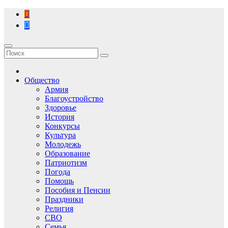
Перейти
к
содержимому
Общество
Армия
Благоустройство
Здоровье
История
Конкурсы
Культура
Молодежь
Образование
Патриотизм
Погода
Помощь
Пособия и Пенсии
Праздники
Религия
СВО
Семья