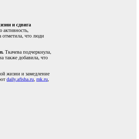
изни и сдвига
ю активность,
а отметила, что люди
т.
Ткачева подчеркнула,
а также добавила, что
ной жизни и замедление
ают
daily.afisha.ru
,
mk.ru
,