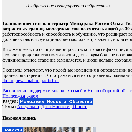
Изображение сгенерировано нейросетью
Главный внештатный гериатр Минздрава России Ольга Ткач
возрастных границ, молодежью можно считать людей до 39 
работоспособность и способность к обучению, что расширяет 
дольше остаются функционально молодыми, а значит, и критер
В то же время, по официальной российской классификации,
к 
что рост продолжительности жизни дает людям больше возможн
функциональное старение замедляется, и люди дольше сохран
Эксперты отмечают, что подобные изменения в определении в
процессов старения. Это отражается и на социальных ожидания
rbc.ru
,
news.mail.ru
,
radio1.ru
.
Навигация
Расширение поддержки молодых семей в Новосибирской облас
Поддержка рядом!
по
Раздел:
Молодежь
Новости
Общество
записям
Темы:
Актуально
,
Дзен.Новости
,
ТГпост
Похожая запись
Новости