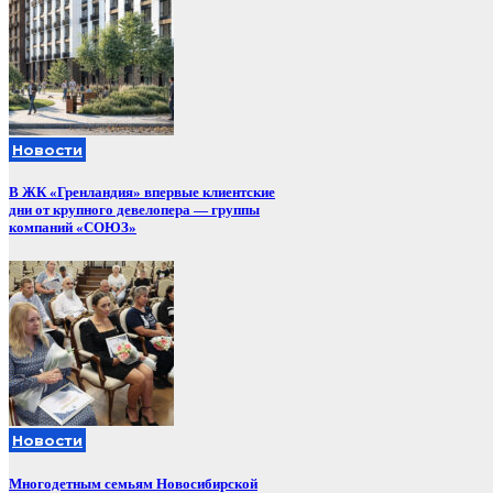
Новости
В ЖК «Гренландия» впервые клиентские
дни от крупного девелопера — группы
компаний «СОЮЗ»
Новости
Многодетным семьям Новосибирской