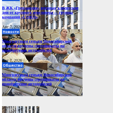
В ЖК «Гренландия» впервые клиентские
дни от крупного девелопера — группы
компаний «СОЮЗ»
Авг 7, 2026
Новости
Многодетным семьям Новосибирской
области вручены сертификаты на
приобретение автомобилей
Авг 7, 2026
Общество
Многодетным семьям Новосибирской
области вручены сертификаты на
приобретение автомобилей
Авг 7, 2026