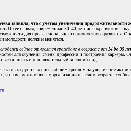
ева заявила, что с учётом увеличения продолжительности ж
лет.
По ее словам, современные 30–40-летние сохраняют высоку
возможности для профессионального и личностного развития. Он
ии молодости должны меняться.
молодежи сейчас относятся граждане в возрасте
от 14 до 35 ле
остей для обучения, смены профессии и построения карьеры. Он
яют активность и привлекательный внешний вид.
озрастных групп связаны с общим трендом на увеличение актив
х, и на возможностях самореализации в зрелом возрасте, сообщ
ти