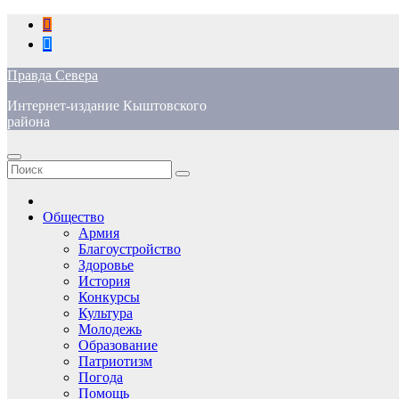
Перейти
к
содержимому
Правда Севера
Интернет-издание Кыштовского
района
Общество
Армия
Благоустройство
Здоровье
История
Конкурсы
Культура
Молодежь
Образование
Патриотизм
Погода
Помощь