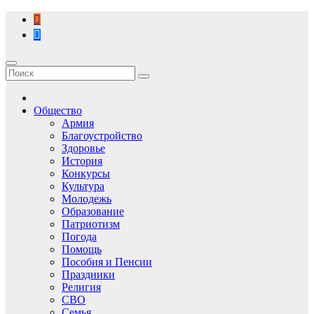
Перейти
к
содержимому
Общество
Армия
Благоустройство
Здоровье
История
Конкурсы
Культура
Молодежь
Образование
Патриотизм
Погода
Помощь
Пособия и Пенсии
Праздники
Религия
СВО
Семья