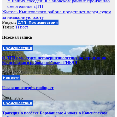
Навигация
У наших соседей: в Чановском районе произошло
смертельное ДТП
по
Житель Кыштовского района предстанет перед судом
записям
за незаконную охоту
Раздел:
ДТП
Происшествия
Темы:
ТГпост
Похожая запись
Происшествия
О ДТП с участием несовершеннолетних на территории
Кыштовского района сообщает ГИБДД
Авг 6, 2026
Новости
Госавтоинспеция сообщает
Авг 6, 2026
Происшествия
Трагедия в посёлке Бармашево: 4 июля в Коченёвском