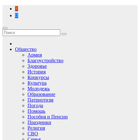
Перейти
к
содержимому
Общество
Армия
Благоустройство
Здоровье
История
Конкурсы
Культура
Молодежь
Образование
Патриотизм
Погода
Помощь
Пособия и Пенсии
Праздники
Религия
СВО
Семья