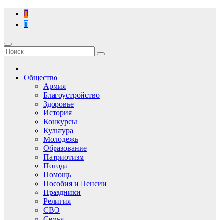
Перейти
к
содержимому
Общество
Армия
Благоустройство
Здоровье
История
Конкурсы
Культура
Молодежь
Образование
Патриотизм
Погода
Помощь
Пособия и Пенсии
Праздники
Религия
СВО
Семья