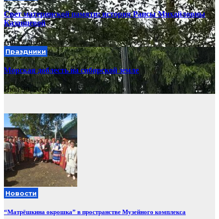
Свет материнской памяти: история Раисы Михайловны
Казанцевой
Авг 5, 2026
Праздники
Морская доблесть на сибирской земле
Июл 30, 2026
Новости
“Матрёшкина окрошка” в пространстве Музейного комплекса