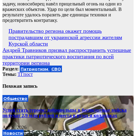
задачу, новосибирец навёл прицельный огонь на один из
вражеских объектов. Удар по цели был моментальный. В
результате удалось поразить две единицы техники и
предотвратить контратаку.
Навигация
Правительство региона окажет помощь
пострадавшим от украинской агрессии жителям
по
Курской области
записям
Андрей Травников призвал распространить успешные
практики патриотического воспитания по всей
территории региона
Раздел:
Патриотизм
СВО
Темы:
ТГпост
Похожая запись
Общество
Успей стать героем: добровольцы в беспилотные войска
получат 2,9 млн рублей и места в вузах и колледжах
Авг 6, 2026
Новости