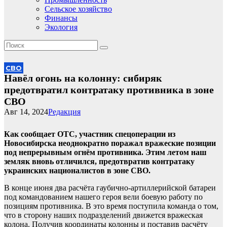
Сельское хозяйство
Финансы
Экология
СВО
Навёл огонь на колонну: сибиряк
предотвратил контратаку противника в зоне
СВО
Авг 14, 2024
Редакция
Как сообщает ОТС, участник спецоперации из
Новосибирска неоднократно поражал вражеские позиции
под непрерывным огнём противника. Этим летом наш
земляк вновь отличился, предотвратив контратаку
украинских националистов в зоне СВО.
В конце июня два расчёта гаубично-артиллерийской батареи
под командованием нашего героя вели боевую работу по
позициям противника. В это время поступила команда о том,
что в сторону наших подразделений движется вражеская
колона. Получив координаты колонны и поставив расчёту